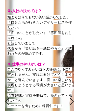
Q.入社の決めては？
始まりは何でもない笑い話からでした。
『自分たちが行きたいデイサービスを作
りたい​』
『面白いことがしたい』『雰囲気をおし
ゃれにw』
と話していまして…
代表から『笑い話を一緒にやろう』と誘
われたのが決めてです。
Q.仕事のやりがいは？
ここでやってみたいコトの提案に、NOと
言われません。
実現に向けてどうしよう
か、と進んでいきます。面白い楽しいを
実現しようとする環境が大きいと思いま
す。
​現在趣味と実益を兼ねて、挽きたて・淹
れたての
コーヒーを出すために練習中です！