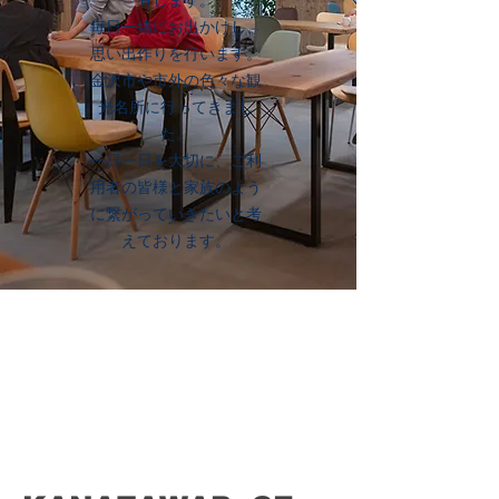
有します。
​毎日一緒にお出かけし、
思い出作りを行います。
金沢市や市外の色々な観
光名所に行ってきまし
た。
一日一日を大切に、ご利
用者の皆様と家族のよう
に繋がっていきたいと考
えております。