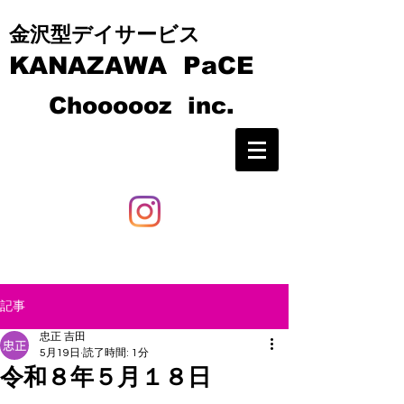
​​金沢型デイサービス
KANAZAWA PaCE
C
hoooooz inc.
記事
忠正 吉田
5月19日
読了時間: 1分
令和８年５月１８日