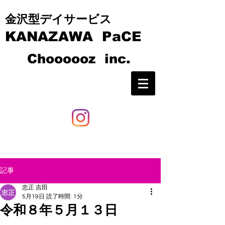
​​金沢型デイサービス
KANAZAWA PaCE
C
hoooooz inc.
記事
忠正 吉田
5月19日
読了時間: 1分
令和８年５月１３日